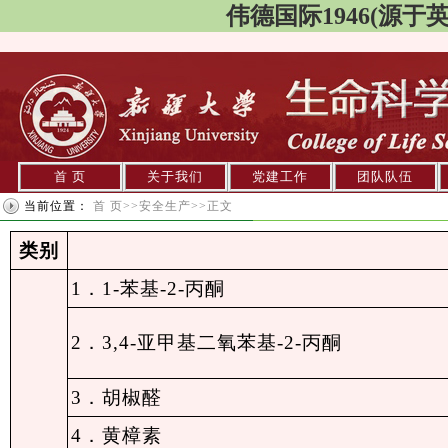
伟德国际1946(源于英国)
首 页
关于我们
党建工作
团队队伍
当前位置：
首 页
>>
安全生产
>>
正文
类别
1．1-苯基-2-丙酮
2．3,4-亚甲基二氧苯基-2-丙酮
3．胡椒醛
4．黄樟素