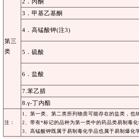
2．丙酮
3．甲基乙基酮
4．高锰酸钾(注3)
第三
类
5．硫酸
6．盐酸
7.苯乙腈
8.γ-丁内酯
1、第一类、第二类所列物质可能存在的盐类，也
注：
2、带有*标记的品种为第一类中的药品类易制毒
3、高锰酸钾既属于易制毒化学品也属于易制爆化