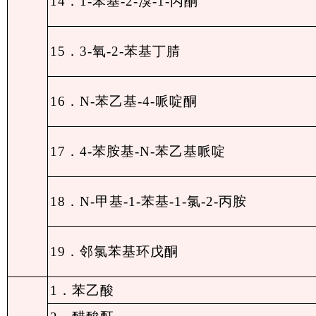
14．1-苯基-2-溴-1-丙酮
15．3-氧-2-苯基丁腈
16．N-苯乙基-4-哌啶酮
17．4-苯胺基-N-苯乙基哌啶
18．N-甲基-1-苯基-1-氯-2-丙胺
19．邻氯苯基环戊酮
1．苯乙酸