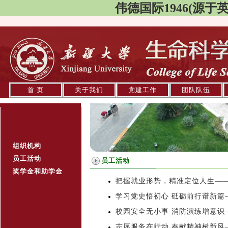
伟德国际1946(源于英国)
首 页
关于我们
党建工作
团队队伍
组织机构
员工活动
员工活动
奖学金和助学金
把握就业形势，精准定位人生——记b
学习党史悟初心 砥砺前行谱新篇——
校园安全无小事 消防演练增意识——
志愿服务在行动 奉献精神树新风——